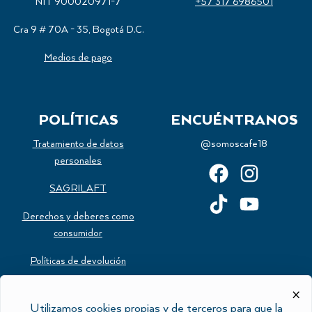
NIT 900020971-7
+57 317 6986501
Cra 9 # 70A - 35, Bogotá D.C.
Medios de pago
POLÍTICAS
ENCUÉNTRANOS
Tratamiento de datos
@somoscafe18
personales
SAGRILAFT
Derechos y deberes como
consumidor
Políticas de devolución
Estatuto del consumidor
×
Utilizamos cookies propias y de terceros para que la