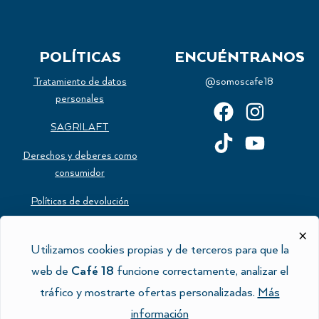
POLÍTICAS
ENCUÉNTRANOS
Tratamiento de datos
@somoscafe18
personales
SAGRILAFT
Derechos y deberes como
consumidor
Políticas de devolución
Estatuto del consumidor
×
Utilizamos cookies propias y de terceros para que la
Política de cookies
web de
Café 18
funcione correctamente, analizar el
tráfico y mostrarte ofertas personalizadas.
Más
información