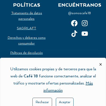
POLÍTICAS
ENCUÉNTRANOS
Tratamiento de datos
@somoscafe18
personales
SAGRILAFT
Derechos y deberes como
consumidor
Políticas de devolución
Estatuto del consumidor
×
Utilizamos cookies propias y de terceros para que la
Política de cookies
web de
Café 18
funcione correctamente, analizar el
tráfico y mostrarte ofertas personalizadas.
Más
información
Rechazar
Aceptar