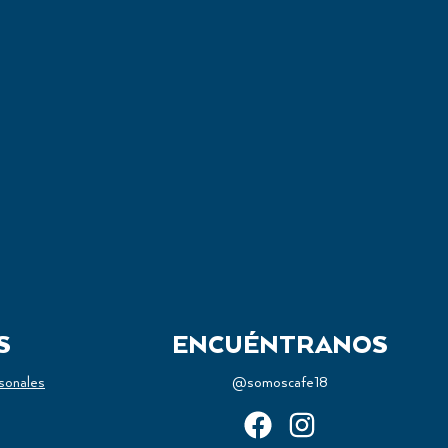
PRENSA FRANCESA BAMBÚ
- 600ML
Herramientas De Preparación
S
ENCUÉNTRANOS
sonales
@somoscafe18