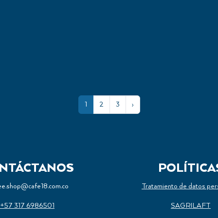
0
PRENSA FRANCESA PLÁSTICA
-
350ML
Herramientas De Preparación
(current)
Next
1
2
3
›
NTÁCTANOS
POLÍTICA
ee.shop@cafe18.com.co
Tratamiento de datos per
+57 317 6986501
SAGRILAFT