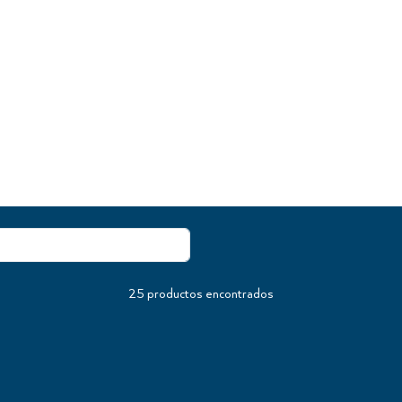
25
productos encontrados
KIT
KIT