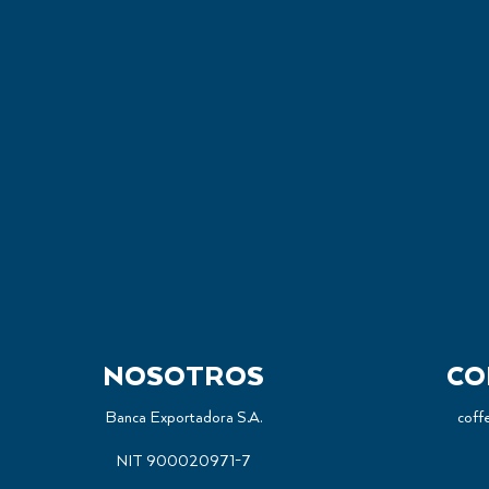
FILTRO DE PAPEL PARA DRIPER V6
#2
Herramientas De Preparación
NOSOTROS
CO
Banca Exportadora S.A.
coff
NIT 900020971-7