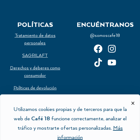
POLÍTICAS
ENCUÉNTRANOS
Tratamiento de datos
@somoscafe18
personales
SAGRILAFT
Derechos y deberes como
consumidor
Políticas de devolución
Estatuto del consumidor
×
Utilizamos cookies propias y de terceros para que la
Política de cookies
web de
Café 18
funcione correctamente, analizar el
tráfico y mostrarte ofertas personalizadas.
Más
información